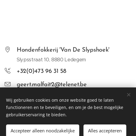
Hondenfokkerij 'Van De Slypshoek'
Slypsstraat 10, 8880 Ledegem
+32(0)473 96 31 58
geert.malfait2@telenet.be
HK 10304988
Wij gebruiken cookies om onze website goed te laten
functioneren en te beveiligen, en om je de best mogelijke
gebruikerservaring te bieden.
Vandeslypshoek ©2023
Accepteer alleen noodzakelijke
Alles accepteren
MD V Services
Cookies